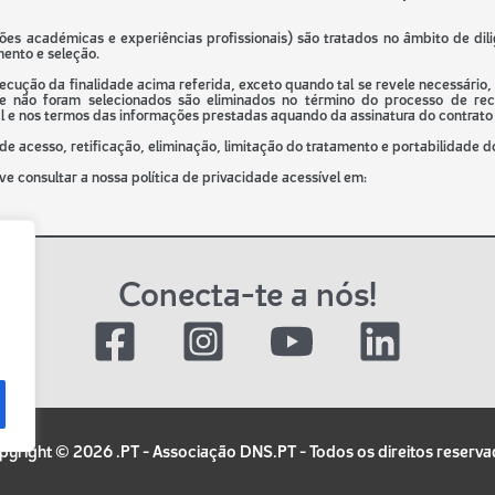
ções académicas e experiências profissionais) são tratados no âmbito de dil
ento e seleção.
secução da finalidade acima referida, exceto quando tal se revele necessár
ue não foram selecionados são eliminados no término do processo de rec
al e nos termos das informações prestadas aquando da assinatura do contrato 
 de acesso, retificação, eliminação, limitação do tratamento e portabilidade d
e consultar a nossa política de privacidade acessível em:
Conecta-te a nós!
yright © 2026 .PT - Associação DNS.PT - Todos os direitos reserv