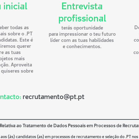
 inicial
Entrevista
profissional
ceber todas as
D
terás oportunidade
ais sobre o .PT
para impressionar o teu futuro
ndidatas. Este é
co
líder com as tuas habilidades
iremos querer
e conhecimentos.
re as tuas
co
rojetos mais
nção. Aproveita
 quiseres sobre
ntacto:
recrutamento@pt.pt
 Relativa ao Tratamento de Dados Pessoais em Processos de Recrut
os (às) candidatos (as) em processos de recrutamento e seleção do .PT nos 