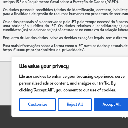
artigos 13.º do Regulamento Geral sobre a Proteção de Dados (RGPD).
Os dados pessoais recolhidos (dados de identificação; contacto; habilita
para a finalidade de gestão de recursos humanos em processos de recrutam
Os dados pessoais são conservados pelo .PT pelo tempo necessário à pros
uma obrigação jurídica do .PT. Os dados relativos a candidatos(as) q
candidatos(as) selecionados(as) são tratados no contexto da relação labor
Enquanto titular dos dados, salvo as devidas exceções legais, tem o direito
Para mais informações sobre a forma como o .PT trata os dados pessoais dev
https://www.pt.pt/pt/politica-de-privacidade/
.
We value your privacy
We use cookies to enhance your browsing experience, serve
personalized ads or content, and analyze our traffic. By
clicking "Accept All", you consent to our use of cookies.
Customize
Reject All
Accept All
Cop