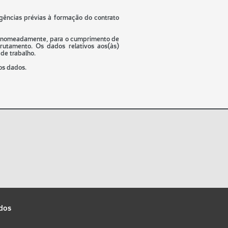
igências prévias à formação do contrato
io, nomeadamente, para o cumprimento de
rutamento. Os dados relativos aos(às)
de trabalho.
os dados.
ados